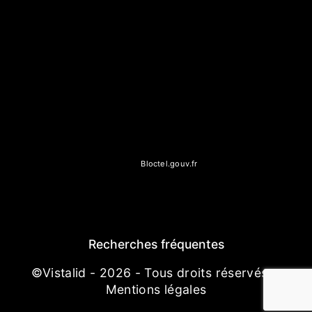
seuls destinataires suivants: Concept Pierre Beton 34b Rue
Saint-Barthélémy, 77000 Melun mc.conceptpierre@gmail.com.
Vous disposez de droits d’accès, de rectification, d’effacement,
de portabilité, de limitation, d’opposition, de retrait de votre
consentement à tout moment et du droit d’introduire une
réclamation auprès d’une autorité de contrôle, ainsi que
d’organiser le sort de vos données post-mortem. Vous pouvez
exercer ces droits par voie postale à l'adresse 34b Rue Saint-
Barthélémy, 77000 Melun ou par courrier électronique à
l'adresse mc.conceptpierre@gmail.com. Un justificatif
d'identité pourra vous être demandé. Nous conservons vos
données pendant la période de prise de contact puis pendant
la durée de prescription légale aux fins probatoires et de
gestion des contentieux. Vous avez le droit de vous inscrire
sur la liste d'opposition au démarchage téléphonique,
disponible à cette adresse:
Bloctel.gouv.fr
. Consultez le site
cnil.fr pour plus d’informations sur vos droits.
Recherches fréquentes
©
Vistalid
- 2026 - Tous droits réservés -
Mentions légales