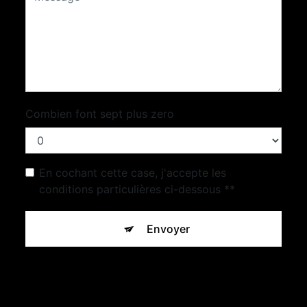
Combien font sept plus zero
En cochant cette case, j'accepte les
conditions particulières ci-dessous **
Envoyer
** Les données personnelles communiquées sont nécessaires
aux fins de vous contacter et sont enregistrées dans un fichier
informatisé. Elles sont destinées à Concept Pierre Beton et
ses sous-traitants dans le seul but de répondre à votre
message. Les données collectées seront communiquées aux