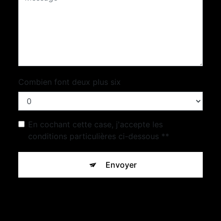
Combien font deux plus six
En cochant cette case, j'accepte les
conditions particulières ci-dessous **
Envoyer
** Les données personnelles communiquées sont nécessaires
aux fins de vous contacter et sont enregistrées dans un fichier
informatisé. Elles sont destinées à Concept Pierre Beton et
ses sous-traitants dans le seul but de répondre à votre
message. Les données collectées seront communiquées aux