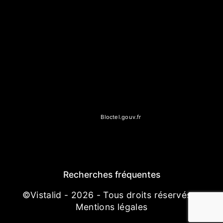
seuls destinataires suivants: Concept Pierre Beton 34b Rue
Saint-Barthélémy, 77000 Melun mc.conceptpierre@gmail.com.
Vous disposez de droits d’accès, de rectification, d’effacement,
de portabilité, de limitation, d’opposition, de retrait de votre
consentement à tout moment et du droit d’introduire une
réclamation auprès d’une autorité de contrôle, ainsi que
d’organiser le sort de vos données post-mortem. Vous pouvez
exercer ces droits par voie postale à l'adresse 34b Rue Saint-
Barthélémy, 77000 Melun ou par courrier électronique à
l'adresse mc.conceptpierre@gmail.com. Un justificatif
d'identité pourra vous être demandé. Nous conservons vos
données pendant la période de prise de contact puis pendant
la durée de prescription légale aux fins probatoires et de
gestion des contentieux. Vous avez le droit de vous inscrire
sur la liste d'opposition au démarchage téléphonique,
disponible à cette adresse:
Bloctel.gouv.fr
. Consultez le site
cnil.fr pour plus d’informations sur vos droits.
Recherches fréquentes
©
Vistalid
- 2026 - Tous droits réservés -
Mentions légales