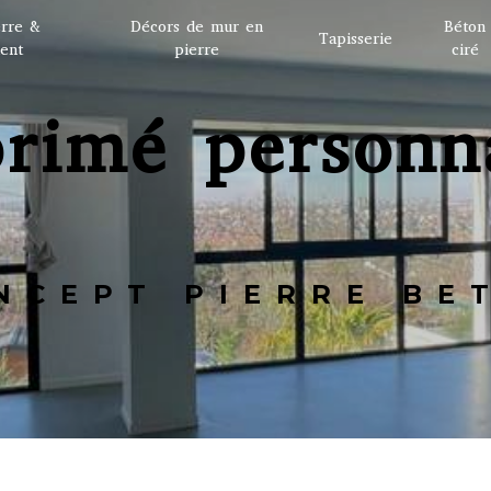
erre &
Décors de mur en
Béton
Tapisserie
ent
pierre
ciré
ONCEPT PIERRE BE