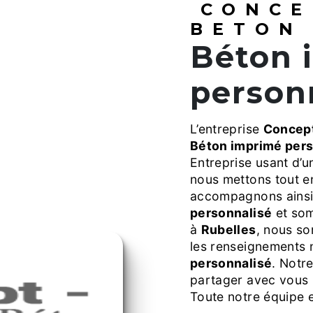
CONCE
BETON
Béton imprimé
person
L’entreprise
Concept
Béton imprimé pers
Entreprise usant d’u
nous mettons tout e
accompagnons ainsi
personnalisé
et som
à
Rubelles
, nous so
les renseignements 
personnalisé
. Notre
partager avec vous r
Toute notre équipe es