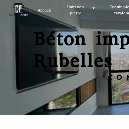
Panneau de gestion des cookies
Imitation
Enduit pi
Accueil
pierre
ravalem
Béton imprimé personnalisé
Rubelles
C