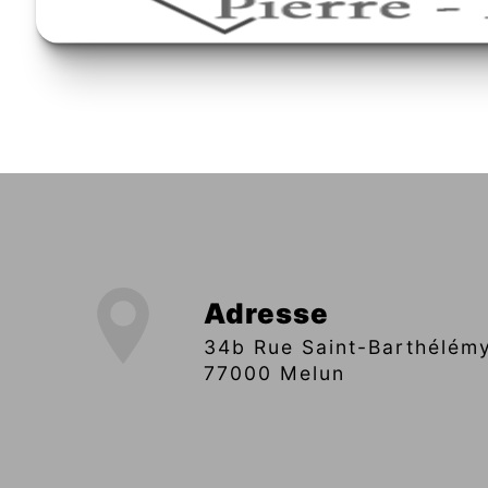
Adresse
34b Rue Saint-Barthélémy,
77000 Melun