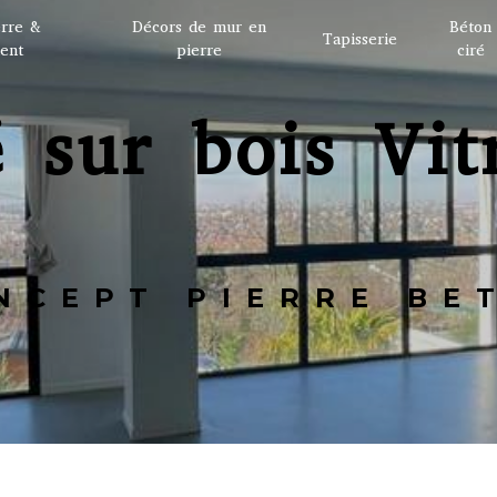
erre &
Décors de mur en
Béton
Tapisserie
ent
pierre
ciré
ONCEPT PIERRE BE