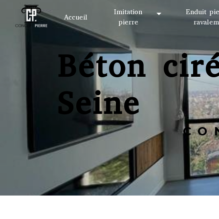
Panneau de gestion des cookies
Imitation
Enduit pi
Accueil
pierre
ravalem
Béton ciré sur bois Vitry-sur-
Seine
C