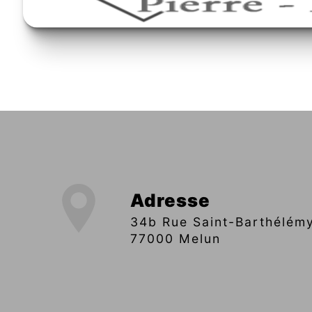
Adresse
34b Rue Saint-Barthélémy,
77000 Melun