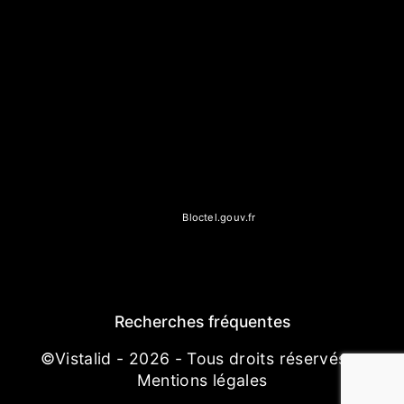
message. Les données collectées seront communiquées aux
seuls destinataires suivants: Concept Pierre Beton 34b Rue
Saint-Barthélémy, 77000 Melun mc.conceptpierre@gmail.com.
Vous disposez de droits d’accès, de rectification, d’effacement,
de portabilité, de limitation, d’opposition, de retrait de votre
consentement à tout moment et du droit d’introduire une
réclamation auprès d’une autorité de contrôle, ainsi que
d’organiser le sort de vos données post-mortem. Vous pouvez
exercer ces droits par voie postale à l'adresse 34b Rue Saint-
Barthélémy, 77000 Melun ou par courrier électronique à
l'adresse mc.conceptpierre@gmail.com. Un justificatif
d'identité pourra vous être demandé. Nous conservons vos
données pendant la période de prise de contact puis pendant
la durée de prescription légale aux fins probatoires et de
gestion des contentieux. Vous avez le droit de vous inscrire
sur la liste d'opposition au démarchage téléphonique,
disponible à cette adresse:
Bloctel.gouv.fr
. Consultez le site
cnil.fr pour plus d’informations sur vos droits.
Recherches fréquentes
©
Vistalid
- 2026 - Tous droits réservés -
Mentions légales