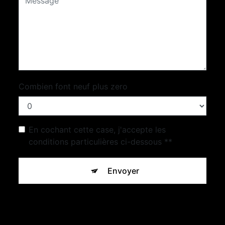
Combien font neuf plus zero
En cochant cette case, j'accepte les
conditions particulières ci-dessous **
Envoyer
** Les données personnelles communiquées sont nécessaires
aux fins de vous contacter et sont enregistrées dans un fichier
informatisé. Elles sont destinées à Concept Pierre Beton et
ses sous-traitants dans le seul but de répondre à votre