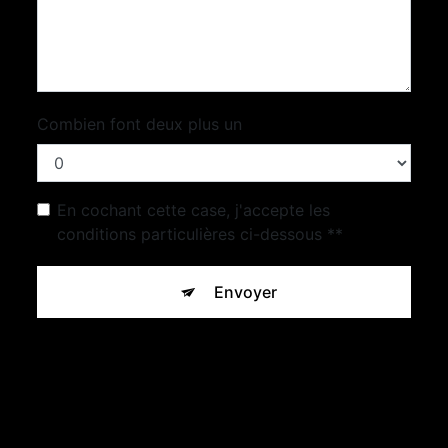
Combien font deux plus un
En cochant cette case, j'accepte les
conditions particulières ci-dessous **
Envoyer
** Les données personnelles communiquées sont nécessaires
aux fins de vous contacter et sont enregistrées dans un fichier
informatisé. Elles sont destinées à Concept Pierre Beton et
ses sous-traitants dans le seul but de répondre à votre
message. Les données collectées seront communiquées aux
seuls destinataires suivants: Concept Pierre Beton 34b Rue
Saint-Barthélémy, 77000 Melun mc.conceptpierre@gmail.com.
Vous disposez de droits d’accès, de rectification, d’effacement,